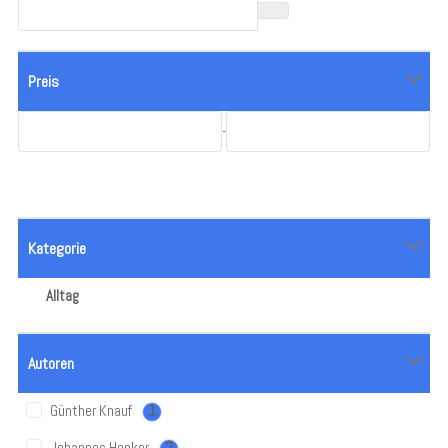
Preis
-
Kategorie
Alltag
Autoren
Günther Knauf
1
Johannes Henker
2