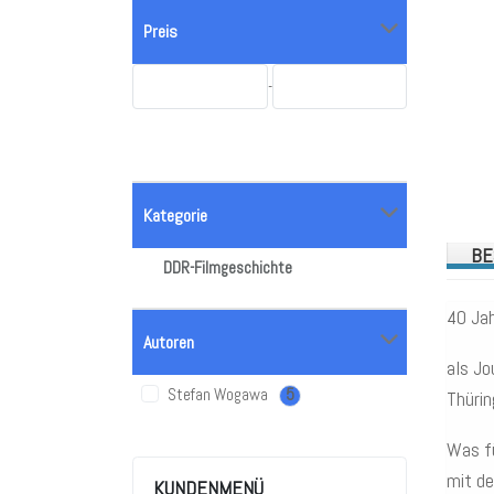
Preis
-
Kategorie
BE
DDR-Filmgeschichte
40 Jah
Autoren
als Jo
Stefan Wogawa
5
Thürin
Was fü
mit de
KUNDENMENÜ