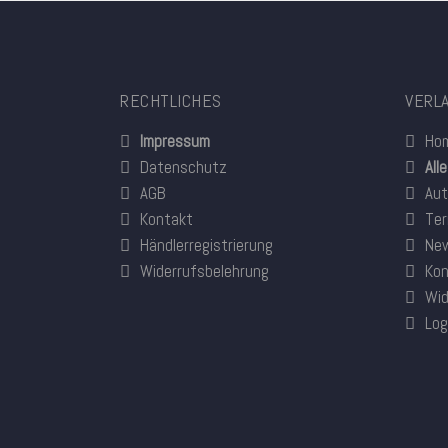
RECHTLICHES
VERL
Impressum
Ho
Datenschutz
All
AGB
Aut
Kontakt
Ter
Händlerregistrierung
New
Widerrufsbelehrung
Kon
Wid
Log