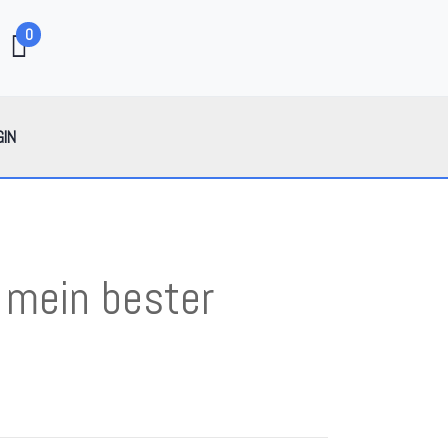
0
GIN
 mein bester