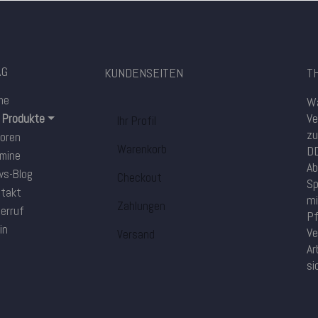
AG
KUNDENSEITEN
TH
me
Wa
Ve
e Produkte
Ihr Profil
zu
oren
Warenkorb
DD
mine
Ab
s-Blog
Checkout
Sp
takt
mi
Zahlungen
erruf
Pf
in
Ve
Versand
Ar
si