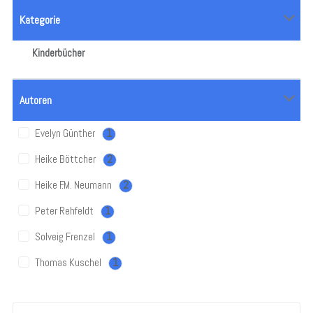
Kategorie
Kinderbücher
Autoren
Evelyn Günther
1
Heike Böttcher
2
Heike F.M. Neumann
2
Peter Rehfeldt
1
Solveig Frenzel
1
Thomas Kuschel
1