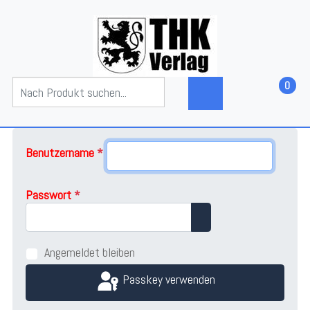
0
Benutzername
*
Passwort
*
Passwort anzeigen
Angemeldet bleiben
Passkey verwenden