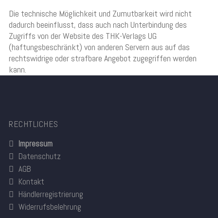
Die technische Möglichkeit und Zumutbarkeit wird nicht
dadurch beeinflusst, dass auch nach Unterbindung des
Zugriffs von der Website des THK-Verlags UG
(haftungsbeschränkt) von anderen Servern aus auf das
rechtswidrige oder strafbare Angebot zugegriffen werden
kann.
RECHTLICHES
Impressum
Datenschutz
AGB
Kontakt
Händlerregistrierung
Widerrufsbelehrung