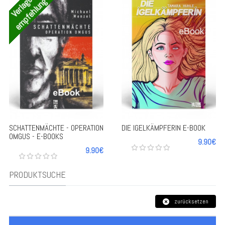
Verlags-
empfehlung
-
-
SCHATTENMÄCHTE - OPERATION
DIE IGELKÄMPFERIN E-BOOK
OMGUS - E-BOOKS
9.90€
+
+
9.90€
PRODUKTSUCHE
zurücksetzen