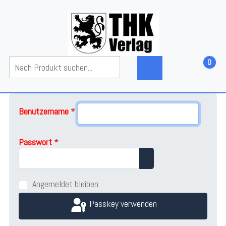
0
Benutzername
*
Passwort
*
Passwort anzeigen
Angemeldet bleiben
Passkey verwenden