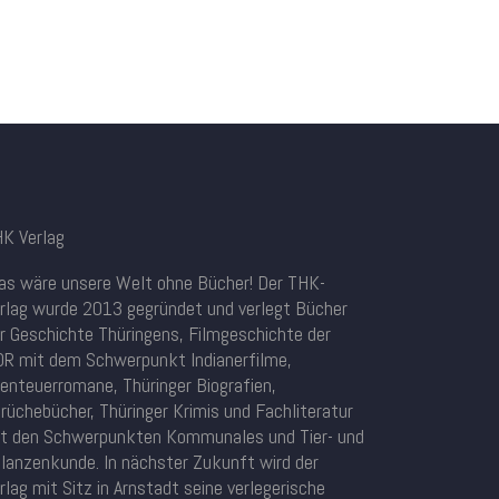
K Verlag
s wäre unsere Welt ohne Bücher! Der THK-
rlag wurde 2013 gegründet und verlegt Bücher
r Geschichte Thüringens, Filmgeschichte der
R mit dem Schwerpunkt Indianerfilme,
enteuerromane, Thüringer Biografien,
rüchebücher, Thüringer Krimis und Fachliteratur
t den Schwerpunkten Kommunales und Tier- und
lanzenkunde. In nächster Zukunft wird der
rlag mit Sitz in Arnstadt seine verlegerische