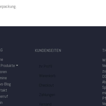
erpackung.
AG
KUNDENSEITEN
TH
me
Wa
Ve
e Produkte
Ihr Profil
zu
oren
Warenkorb
DD
mine
Ab
s-Blog
Checkout
Sp
takt
mi
Zahlungen
erruf
Pf
in
Ve
Versand