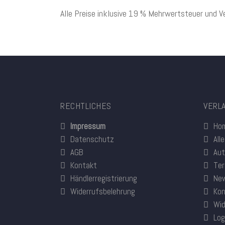
Alle Preise inklusive 19 % Mehrwertsteuer und V
RECHTLICHES
VERL
Impressum
Ho
Datenschutz
All
AGB
Aut
Kontakt
Ter
Händlerregistrierung
New
Widerrufsbelehrung
Kon
Wid
Log