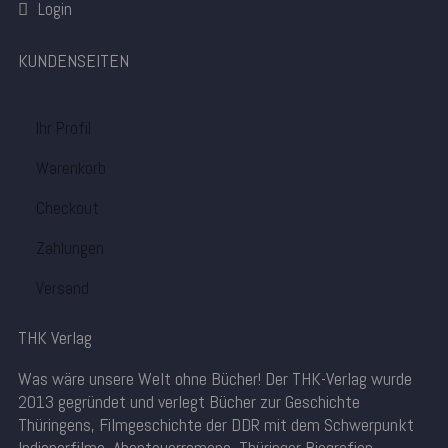
Login
KUNDENSEITEN
Ihr Profil
Warenkorb
Checkout
Zahlungen
Versand
THK Verlag
Was wäre unsere Welt ohne Bücher! Der THK-Verlag wurde
2013 gegründet und verlegt Bücher zur Geschichte
Thüringens, Filmgeschichte der DDR mit dem Schwerpunkt
Indianerfilme, Abenteuerromane, Thüringer Biografien,