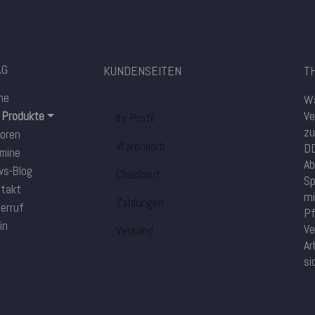
AG
KUNDENSEITEN
TH
me
Wa
Ve
e Produkte
Ihr Profil
zu
oren
Warenkorb
DD
mine
Ab
s-Blog
Checkout
Sp
takt
mi
Zahlungen
erruf
Pf
in
Ve
Versand
Ar
si