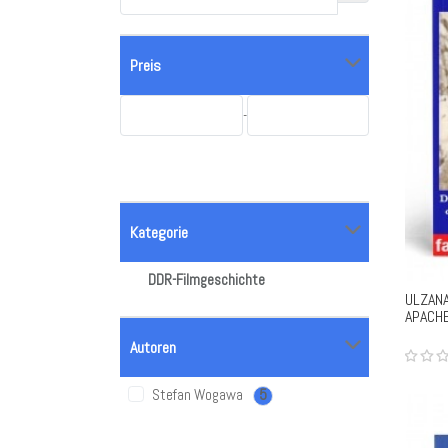
Preis
-
-
Kategorie
DDR-Filmgeschichte
ULZANA
APACH
Autoren
Stefan Wogawa
5