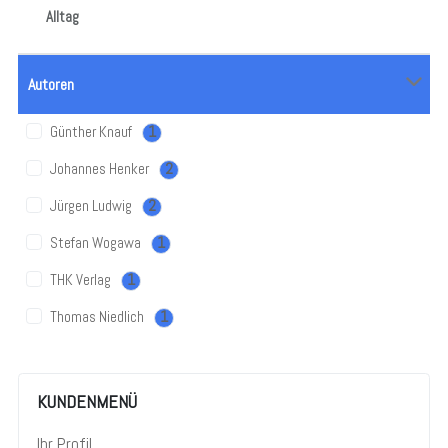
Alltag
Autoren
Günther Knauf
1
Johannes Henker
2
Jürgen Ludwig
2
Stefan Wogawa
1
THK Verlag
1
Thomas Niedlich
1
KUNDENMENÜ
Ihr Profil