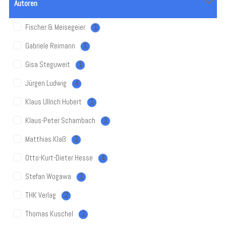
Autoren
Fischer & Meisegeier
1
Gabriele Reimann
1
Gisa Steguweit
1
Jürgen Ludwig
4
Klaus Ullrich Hubert
1
Klaus-Peter Schambach
1
Matthias Klaß
1
Otto-Kurt-Dieter Hesse
4
Stefan Wogawa
1
THK Verlag
2
Thomas Kuschel
1