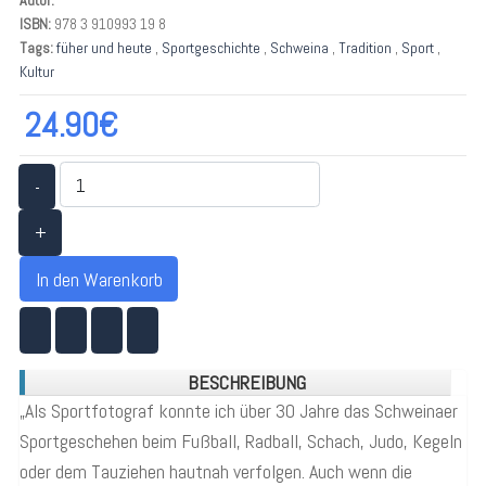
ISBN:
978 3 910993 19 8
Tags:
füher und heute
,
Sportgeschichte
,
Schweina
,
Tradition
,
Sport
,
Kultur
24.90€
-
+
In den Warenkorb
BESCHREIBUNG
„Als Sportfotograf konnte ich über 30 Jahre das Schweinaer
Sportgeschehen beim Fußball, Radball, Schach, Judo, Kegeln
oder dem Tauziehen hautnah verfolgen. Auch wenn die