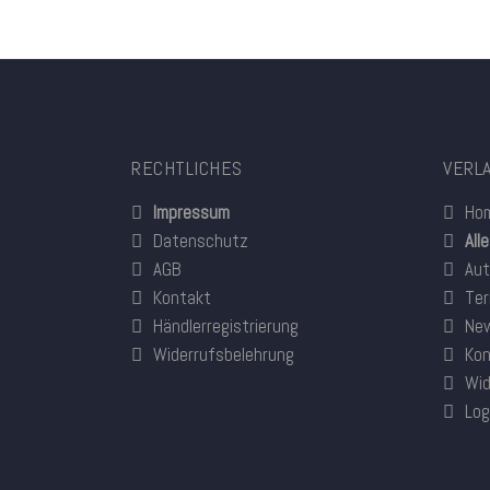
RECHTLICHES
VERL
Impressum
Ho
Datenschutz
All
AGB
Aut
Kontakt
Ter
Händlerregistrierung
New
Widerrufsbelehrung
Kon
Wid
Log