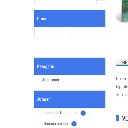
Preis
-
BE
Kategorie
Peter 
Abenteuer
lag al
Rehfel
Autoren
Fischer & Meisegeier
1
V
Mariana Barzke
1