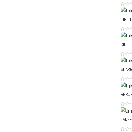
EINE 
KIBUTI
SPAR
BERÜH
LANG