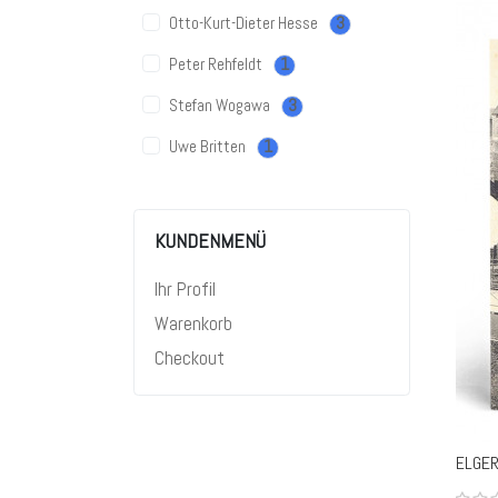
Otto-Kurt-Dieter Hesse
3
Peter Rehfeldt
1
Stefan Wogawa
3
Uwe Britten
1
KUNDENMENÜ
Ihr Profil
Warenkorb
Checkout
ELGER