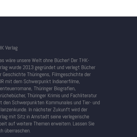
K Verlag
s wäre unsere Welt ohne Bücher! Der THK-
rlag wurde 2013 gegründet und verlegt Bücher
r Geschichte Thüringens, Filmgeschichte der
R mit dem Schwerpunkt Indianerfilme,
enteuerromane, Thüringer Biografien,
rüchebücher, Thüringer Krimis und Fachliteratur
t den Schwerpunkten Kommunales und Tier- und
lanzenkunde. In nächster Zukunft wird der
rlag mit Sitz in Arnstadt seine verlegerische
beit auf weitere Themen erweitern. Lassen Sie
ch überraschen.