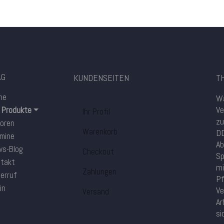
AG
KUNDENSEITEN
TH
me
Wa
Ve
e Produkte
Ihr Profil
zu
oren
Warenkorb
DD
mine
Ab
s-Blog
Checkout
Sp
takt
mi
Zahlungen
erruf
Pf
in
Ve
Versand
Ar
si