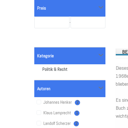
Preis
-
BE
Kategorie
Dieses
Politik & Recht
1968er
bliebe
Autoren
Es sin
Johannes Henker
2
Buch z
Klaus Lamprecht
1
wicht
Landolf Scherzer
2