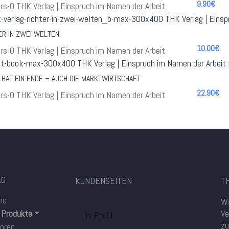
9.90€
ER IN ZWEI WELTEN
10.00€
 HAT EIN ENDE – AUCH DIE MARKTWIRTSCHAFT
22.90€
AG
KUNDENSEITEN
TH
me
Wa
Ve
e Produkte
Ihr Profil
zu
oren