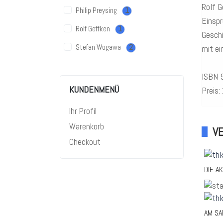
Rolf 
Philip Preysing
1
Einspr
Rolf Geffken
1
Gesch
Stefan Wogawa
2
mit ei
ISBN 
KUNDENMENÜ
Preis:
Ihr Profil
Warenkorb
V
Checkout
DIE A
AM SA