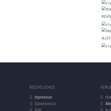
RICHT
ALLES
RECHTLICHES
VERL
Impressum
Ho
Datenschutz
All
AGB
Aut