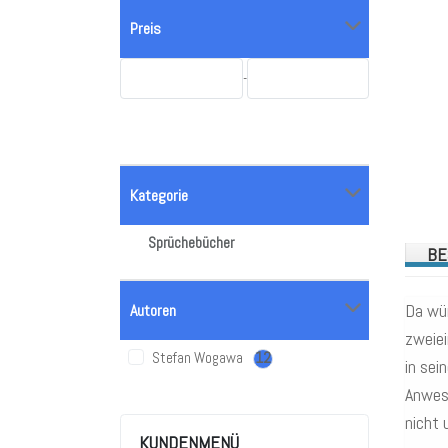
Preis
-
Kategorie
Sprüchebücher
BE
Da wün
Autoren
zweiei
Stefan Wogawa
12
in sei
Anwese
nicht 
KUNDENMENÜ