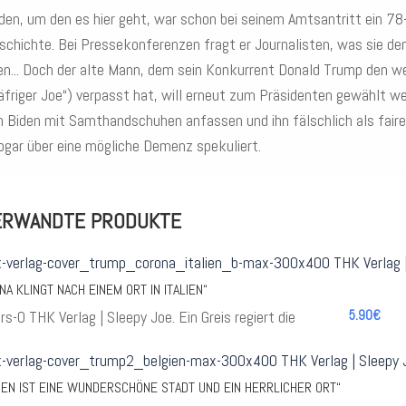
den, um den es hier geht, war schon bei seinem Amtsantritt ein 78-j
schichte. Bei Pressekonferenzen fragt er Journalisten, was sie den
en... Doch der alte Mann, dem sein Konkurrent Donald Trump den 
äfriger Joe“) verpasst hat, will erneut zum Präsidenten gewählt 
 Biden mit Samthandschuhen anfassen und ihn fälschlich als fairen
ogar über eine mögliche Demenz spekuliert.
ERWANDTE PRODUKTE
NA KLINGT NACH EINEM ORT IN ITALIEN“
5.90€
IEN IST EINE WUNDERSCHÖNE STADT UND EIN HERRLICHER ORT“