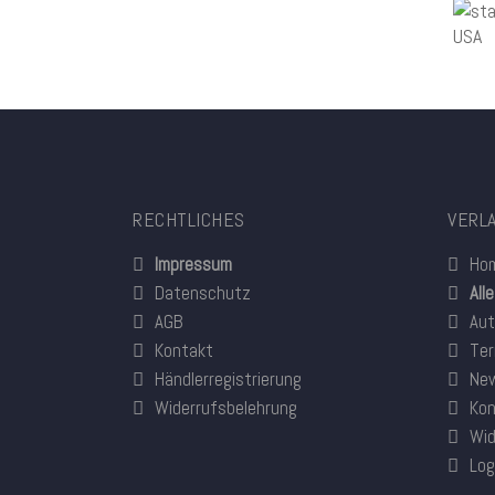
RECHTLICHES
VERL
Impressum
Ho
Datenschutz
All
AGB
Aut
Kontakt
Ter
Händlerregistrierung
New
Widerrufsbelehrung
Kon
Wid
Log