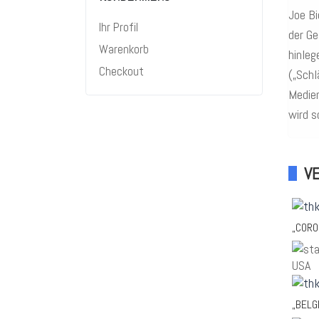
Joe Bi
Ihr Profil
der Ge
Warenkorb
hinleg
Checkout
(„Schl
Medien
wird s
V
„CORO
„BELG