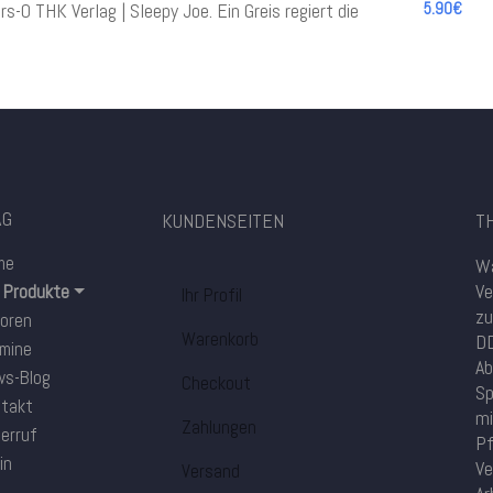
5.90€
AG
KUNDENSEITEN
TH
me
Wa
Ve
e Produkte
Ihr Profil
zu
oren
Warenkorb
DD
mine
Ab
s-Blog
Checkout
Sp
takt
mi
Zahlungen
erruf
Pf
in
Ve
Versand