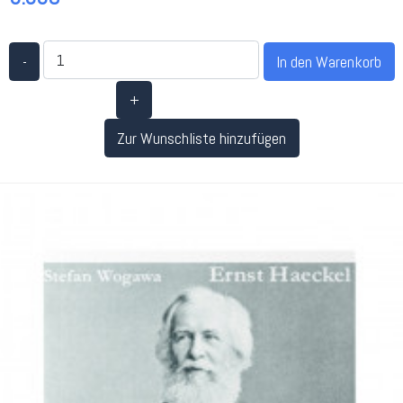
-
+
Zur Wunschliste hinzufügen