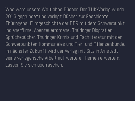
Was wäre unsere Welt ohne Bücher! Der THK-Verlag wurde
2013 gegründet und verlegt Bücher zur Geschichte
Thüringens, Filmgeschichte der DDR mit dem Schwerpunkt
Indianerfilme, Abenteuerromane, Thüringer Biografien,
Sprüchebücher, Thüringer Krimis und Fachliteratur mit den
Schwerpunkten Kommunales und Tier- und Pflanzenkunde.
In nächster Zukunft wird der Verlag mit Sitz in Arnstadt
seine verlegerische Arbeit auf weitere Themen erweitern.
Lassen Sie sich überraschen.