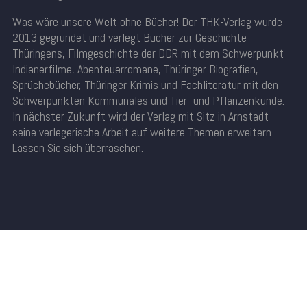
Was wäre unsere Welt ohne Bücher! Der THK-Verlag wurde
2013 gegründet und verlegt Bücher zur Geschichte
Thüringens, Filmgeschichte der DDR mit dem Schwerpunkt
Indianerfilme, Abenteuerromane, Thüringer Biografien,
Sprüchebücher, Thüringer Krimis und Fachliteratur mit den
Schwerpunkten Kommunales und Tier- und Pflanzenkunde.
In nächster Zukunft wird der Verlag mit Sitz in Arnstadt
seine verlegerische Arbeit auf weitere Themen erweitern.
Lassen Sie sich überraschen.