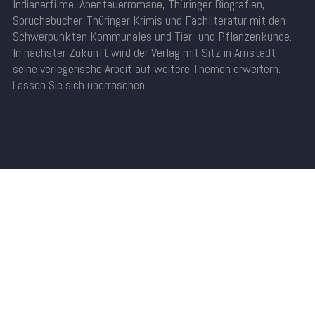
Indianerfilme, Abenteuerromane, Thüringer Biografien,
Sprüchebücher, Thüringer Krimis und Fachliteratur mit den
Schwerpunkten Kommunales und Tier- und Pflanzenkunde.
In nächster Zukunft wird der Verlag mit Sitz in Arnstadt
seine verlegerische Arbeit auf weitere Themen erweitern.
Lassen Sie sich überraschen.