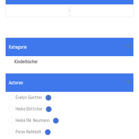
-
Kategorie
Kinderbücher
Autoren
Evelyn Günther
1
Heike Böttcher
2
Heike F.M. Neumann
2
Peter Rehfeldt
1