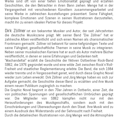
Werke sind oft von einer tiefen Emotionalität geprägt und erzählen
Geschichten, die den Betrachter in ihren Bann ziehen. Menge hat in der
Vergangenheit mit verschiedenen Künstlern zusammengearbeitet und
seine Werke in zahlreichen Ausstellungen präsentiert. Seine Fähigkeit,
komplexe Emotionen und Szenen in seinen Illustrationen darzustellen,
macht ihn zu einem idealen Partner für dieses Projekt.
Dirk Zöllner
ist ein bekannter Musiker und Autor, der seit Jahrzehnten
die deutsche Musikszene prägt. Mit seiner Band "Die Zöllner" hat er
zahlreiche Alben veröffentlicht und sich einen Namen als charismatischer
Frontmann gemacht. Zöllner ist bekannt für seine tiefgründigen Texte und
seine Fähigkeit, gesellschaftliche Themen in seine Musik zu integrieren.
Neben seiner musikalischen Karriere hat er auch als Autor mehrere Bücher
veröffentlicht, in denen er seine Erfahrungen und Gedanken teilt.
"Machandeltal" erzählt die Geschichte der fiktiven Ostberliner Rock-Band
SB62, die 1976 gegründet wurde und eine wilde Zeit zwischen Rock'n'Roll-
Freiheit und staatlicher Reglementierung erlebte. Die Band, die sich 1984
wieder trennte und in Vergessenheit geriet, wird durch diese Graphic Novel
wieder zum Leben erweckt. Dirk Zöllner und Jörg Menge haben es sich zur
Aufgabe gemacht, die Geschichte dieser Band zu erzählen und ihre Musik
einem neuen Publikum zugänglich zu machen.
Die Graphic Novel beginnt in den 70er Jahren in Ostberlin, einer Zeit, die
von politischen Spannungen und gesellschaftlichen Umbrüchen geprägt
war. Die Mitglieder von SB62 kämpfen nicht nur mit den
Herausforderungen des Musikgeschäfts, sondern auch mit den
Einschränkungen und Überwachungen durch den Staat. Ihre Musik wird zu
einem Ausdruck des Widerstands und der Sehnsucht nach Freiheit.
Durch die detailreichen Illustrationen von Jörg Menge wird die Atmosphäre