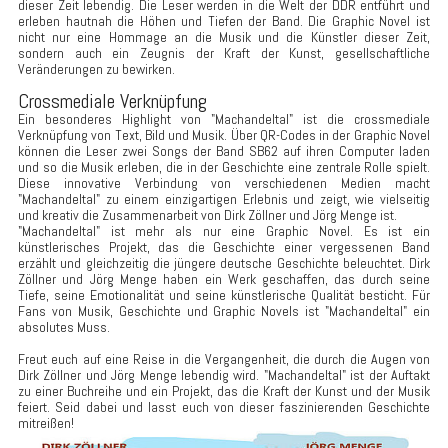
dieser Zeit lebendig. Die Leser werden in die Welt der DDR entführt und
erleben hautnah die Höhen und Tiefen der Band. Die Graphic Novel ist
nicht nur eine Hommage an die Musik und die Künstler dieser Zeit,
sondern auch ein Zeugnis der Kraft der Kunst, gesellschaftliche
Veränderungen zu bewirken.
Crossmediale Verknüpfung
Ein besonderes Highlight von "Machandeltal" ist die crossmediale
Verknüpfung von Text, Bild und Musik. Über QR-Codes in der Graphic Novel
können die Leser zwei Songs der Band SB62 auf ihren Computer laden
und so die Musik erleben, die in der Geschichte eine zentrale Rolle spielt.
Diese innovative Verbindung von verschiedenen Medien macht
"Machandeltal" zu einem einzigartigen Erlebnis und zeigt, wie vielseitig
und kreativ die Zusammenarbeit von Dirk Zöllner und Jörg Menge ist.
"Machandeltal" ist mehr als nur eine Graphic Novel. Es ist ein
künstlerisches Projekt, das die Geschichte einer vergessenen Band
erzählt und gleichzeitig die jüngere deutsche Geschichte beleuchtet. Dirk
Zöllner und Jörg Menge haben ein Werk geschaffen, das durch seine
Tiefe, seine Emotionalität und seine künstlerische Qualität besticht. Für
Fans von Musik, Geschichte und Graphic Novels ist "Machandeltal" ein
absolutes Muss.
Freut euch auf eine Reise in die Vergangenheit, die durch die Augen von
Dirk Zöllner und Jörg Menge lebendig wird. "Machandeltal" ist der Auftakt
zu einer Buchreihe und ein Projekt, das die Kraft der Kunst und der Musik
feiert. Seid dabei und lasst euch von dieser faszinierenden Geschichte
mitreißen!