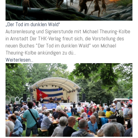
„Der Tod im dunklen Wald“
Autorenlesung und Signierstunde mit Michael Theuring-Kolbe
in Arnstadt Der THK-Verlag freut sich, die Vorstellung des
neuen Buches "Der Tod im dunklen Wald" von Michael
Theuring-Kolbe ankündigen zu dü...
Weiterlesen...