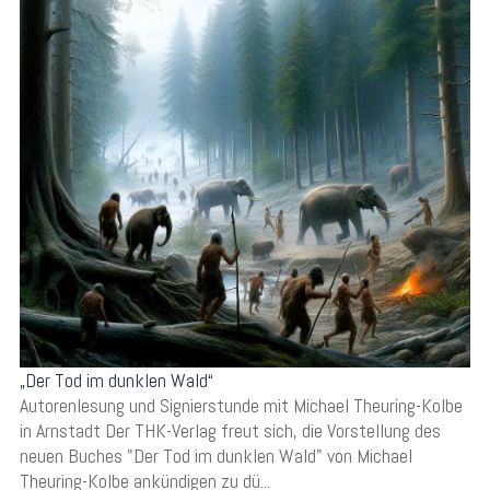
„Der Tod im dunklen Wald“
Autorenlesung und Signierstunde mit Michael Theuring-Kolbe
in Arnstadt Der THK-Verlag freut sich, die Vorstellung des
neuen Buches "Der Tod im dunklen Wald" von Michael
Theuring-Kolbe ankündigen zu dü...