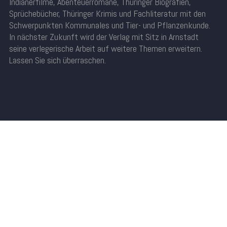
Indianerfilme, Abenteuerromane, Thüringer Biografien,
Sprüchebücher, Thüringer Krimis und Fachliteratur mit den
Schwerpunkten Kommunales und Tier- und Pflanzenkunde.
In nächster Zukunft wird der Verlag mit Sitz in Arnstadt
seine verlegerische Arbeit auf weitere Themen erweitern.
Lassen Sie sich überraschen.