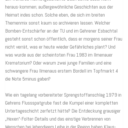
heraus-kommen; außergewöhnliche Geschichten aus der
Heimat indes schon. Solche eben, die sich im breiten
Themenmix sonst kaum so archivieren lassen. Welcher
Bomben-Entschärfer an der TU und im Gehrener Esbachtal
gesteht sonst schon öffentlich, dass er morgens seiner Frau
nicht verrät, was er heute wieder Gefährliches plant? Und
was wurde aus der scheintoten Frau 1983 im Ilmenauer
Krematorium? Oder warum zwei junge Familien und eine
schwangere Frau Ilmenaus erstem Bordell im Topfmarkt 4
die Note 5minus gaben?
Wie ein tagelang vorbereiteter Sprengstoffanschlag 1979 in
Gehrens Flussspatgrube fast die Kumpel einer kompletten
Untertageschicht zerfetzt hätte? Die Entdeckung grausiger
„Hexen“-Folter-Details und das einstige Verbrennen von
Menschen bei lebendigem Leibe in der Region haben Klaus-