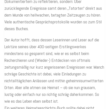
Dokumentiertem zu reflektieren, sondern: Über
zurückliegende Ereignisse samt deren „Tatorten“ direkt aus
dem Munde von hellwachen, betagten Zeitzeugen zu hören.
Viele authentische Gesprächsprotokolle wurden so zum Stil
dieses Buches.
Der Autor hofft, dass dessen Leserinnen und Leser auf die
Lektüre seines über 400-seitigen Erstlingswerkes
mindestens so gespannt sind, wie er es selbst beim
Recherchieren und (Wieder-) Entdecken von oftmals
zeitungsmäßig nur kurz angerissenen Ereignissen war. Manch
schräge Geschichte ist dabei, viele Einladungen zu
nichtalltäglichen Anlässen und mithin geheimnisumwitterten
Orten. Aber alle atmen sie Heimat – ob sie nun grausam,
lustig oder einfach nur so richtig schräg daherkommen. So
wie es das Leben eben selbst ist.
Ein weiteres Heimatgeschichts-Buch sollte dabei nicht