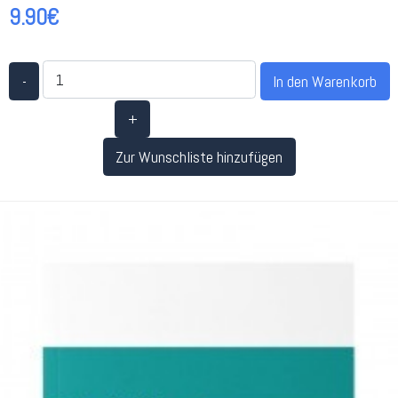
9.90€
-
+
Zur Wunschliste hinzufügen