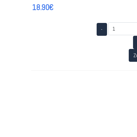
18.90€
-
Z