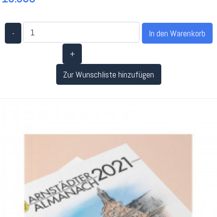
-
+
Zur Wunschliste hinzufügen