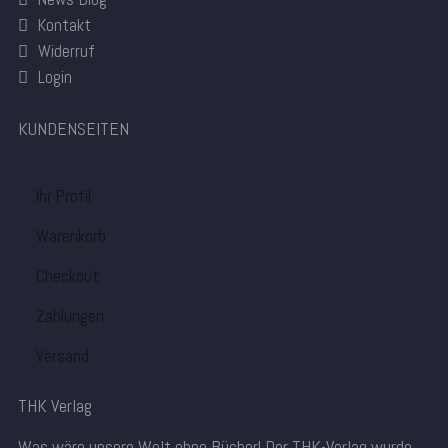
Kontakt
Widerruf
Login
KUNDENSEITEN
Ihr Profil
Warenkorb
Checkout
Zahlungen
Versand
THK Verlag
Was wäre unsere Welt ohne Bücher! Der THK-Verlag wurde