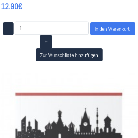
12.90€
-
+
Zur Wunschliste hinzufügen