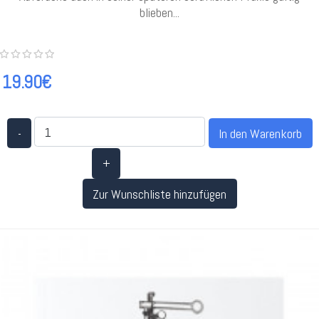
blieben...
19.90€
-
+
Zur Wunschliste hinzufügen