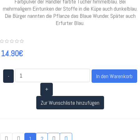
Farbpulver der Händler färbte Tücher himmelblau. Bei
mehrmaligem Eintunken der Stoffe in die Küpe auch dunkelblau.
Die Bürger nannten die Pflanze das Blaue Wunder. Später auch
Erfurter Blau.
14.90€
-
+
Zur Wunschliste hinzufügen
1
2