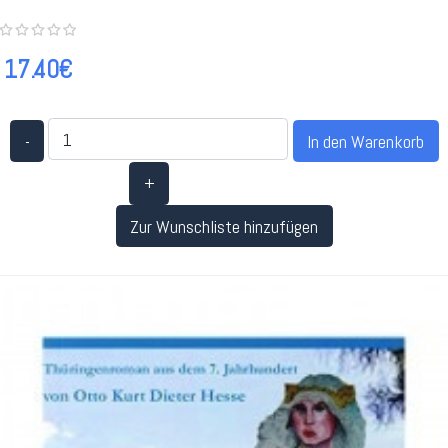
17.40€
-
+
Zur Wunschliste hinzufügen